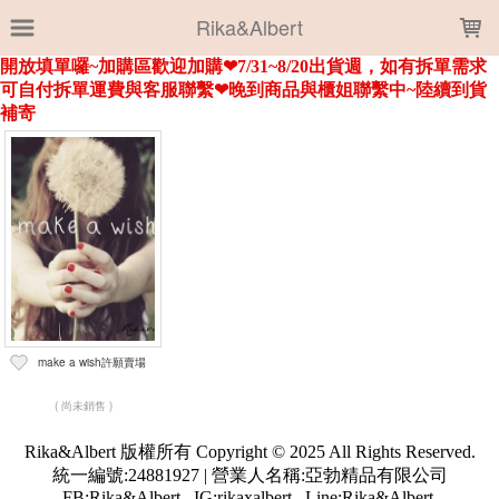
LOADING...
Rika&Albert
上架時間
銷售件數
銷售價格
樣式尺寸篩選
全部樣式
其他
【H1684】
全部尺寸
訂金1000
訂金2000
篩選
make a wish許願賣場
( 尚未銷售 )