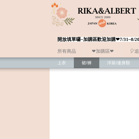
開放填單囉~加購區歡迎加購❤7/31~
所有商品
❤加購區❤
🎈