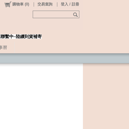
購物車
(
0
)
交易查詢
登入 / 註冊
姐聯繫中~陸續到貨補寄
事曆