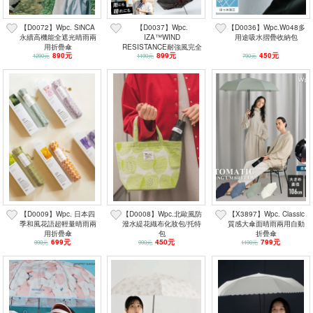
【D0072】Wpc. SiNCA
【D0037】Wpc.
【D0036】Wpc.W048多
永續高機能全遮光晴雨兩
IZA™WIND
用途吸水摺疊收納包
用折疊傘
RESISTANCE耐強風完全
890元
899元
450元
1290元
1190元
遮光摺疊傘
790元
【D0009】Wpc. 日本四
【D0008】Wpc.北歐風防
【X3897】Wpc. Classic
季和風花語超輕量晴雨兩
潑水緹花織布化妝包/托特
質感大傘面晴雨兩用自動
用折疊傘
包
折疊傘
699元
450元
799元
990元
990元
1190元