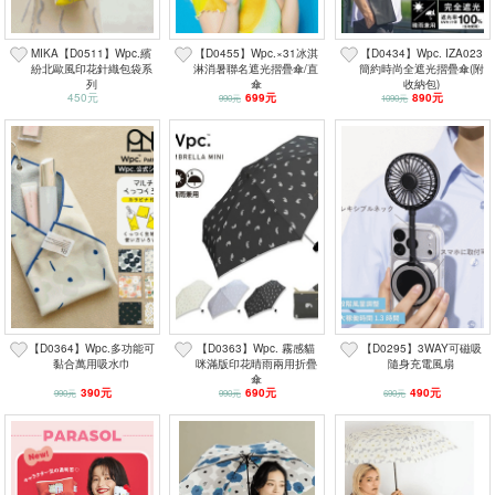
MIKA【D0511】Wpc.繽
【D0455】Wpc.×31冰淇
【D0434】Wpc. IZA023
紛北歐風印花針織包袋系
淋消暑聯名遮光摺疊傘/直
簡約時尚全遮光摺疊傘(附
列
傘
收納包)
450元
699元
890元
990元
1090元
【D0364】Wpc.多功能可
【D0363】Wpc. 霧感貓
【D0295】3WAY可磁吸
黏合萬用吸水巾
咪滿版印花晴雨兩用折疊
隨身充電風扇
傘
390元
690元
490元
990元
990元
690元