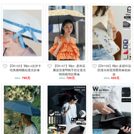
【D0120】Wpc.x吉伊卡
【D0107】Wpc. 柔和花
【D0106】Wpc.多樣印花
哇典雅蝴蝶結遮光折傘
瓣波浪邊彎柄手把全遮光
防潑水材質摺疊雨傘收納
晴雨兩用折疊傘
袋
790元
720元
420元
990元
990元
590元