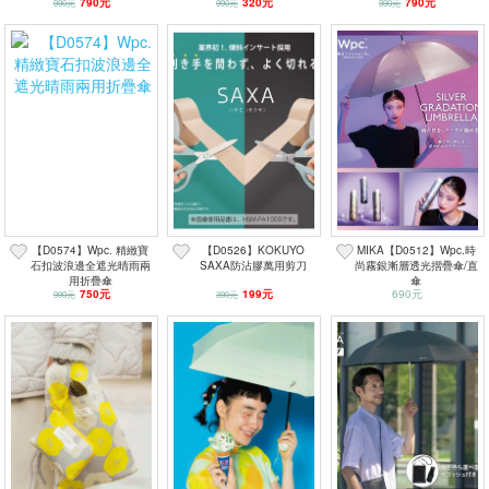
790元
320元
790元
990元
990元
990元
【D0574】Wpc. 精緻寶
【D0526】KOKUYO
MIKA【D0512】Wpc.時
石扣波浪邊全遮光晴雨兩
SAXA防沾膠萬用剪刀
尚霧銀漸層透光摺疊傘/直
用折疊傘
傘
750元
199元
690元
990元
390元