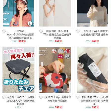
【X2462】
許願 增款【X2413】
【X2412】Wpc. 緞帶愛
Wpc.×SUNSUN帕比順順
Wpc.優雅花朵全遮光晴雨
心全遮光晴雨兩用折疊傘
繽紛遮陽摺疊傘/直傘
兩用傘
899元
650元
650元
1190元
990元
990元
再入荷【X0525】SNS話
【X1876】Wpc.耐髒防潑
【X1175】Wpc. Baby掌
題商品ENJOY PARK便攜
水印花旅行收納包
心輕量迷你晴雨兩用折疊
折疊椅
傘
490元
390元
690元
990元
990元