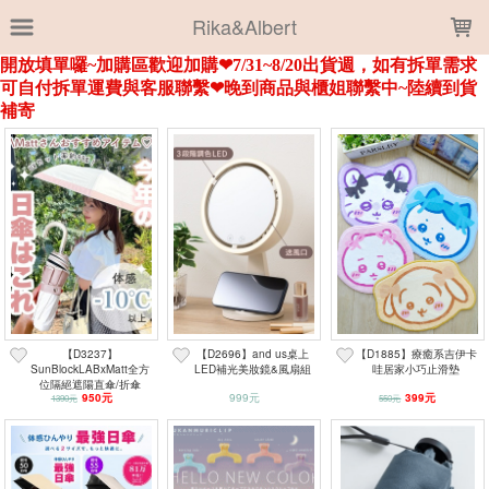
LOADING...
Rika&Albert
上架時間
銷售件數
銷售價格
樣式尺寸篩選
全部樣式
15黑
20米白
遮光折傘
*直傘
12灰
74深藍
萬用包
(大)三麗鷗
21駝
貝殼包
全部尺寸
003白
011素灰
019素黑
019黑
072粉
103豹紋
143豹紋棕
812豹紋灰
KTx吉伊卡哇
【D3237】
【D2696】and us桌上
【D1885】療癒系吉伊卡
大耳狗x小八貓
SunBlockLABxMatt全方
LED補光美妝鏡&風扇組
哇居家小巧止滑墊
位隔絕遮陽直傘/折傘
950元
999元
399元
1390元
550元
篩選