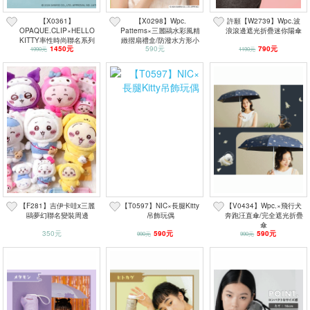
【X0361】
【X0298】Wpc.
許願【W2739】Wpc.波
OPAQUE.CLIP×HELLO
Patterns×三麗鷗水彩風精
浪滾邊遮光折疊迷你陽傘
KITTY率性時尚聯名系列
緻摺扇禮盒/防潑水方形小
1450元
590元
790元
1990元
包
1190元
【F281】吉伊卡哇x三麗
【T0597】NIC×長腿Kitty
【V0434】Wpc.×飛行犬
鷗夢幻聯名變裝周邊
吊飾玩偶
奔跑汪直傘/完全遮光折疊
傘
350元
590元
590元
990元
990元