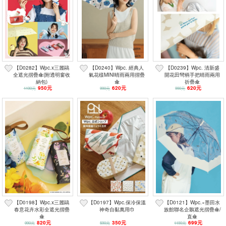
【D0282】Wpc.x三麗鷗
【D0240】Wpc. 經典人
【D0239】Wpc. 清新盛
全遮光摺疊傘(附透明窗收
氣花樣MINI晴雨兩用摺疊
開花田彎柄手把晴雨兩用
納包)
傘
折疊傘
950元
620元
620元
1190元
990元
990元
【D0198】Wpc.x三麗鷗
【D0197】Wpc.保冷保溫
【D0121】Wpc.×墨田水
春意花卉水彩全遮光摺疊
神奇自黏萬用巾
族館聯名企鵝遮光摺疊傘/
傘
直傘
820元
350元
699元
990元
590元
1190元