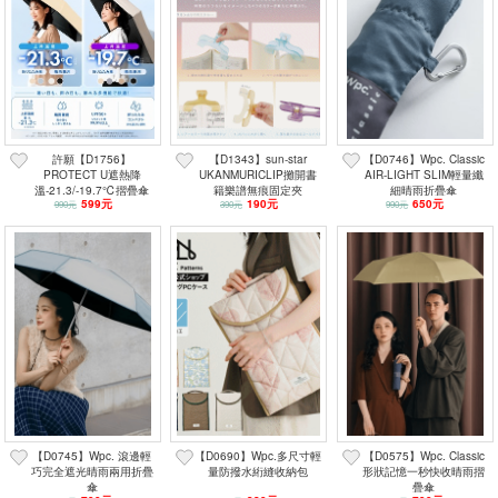
許願【D1756】
【D1343】sun-star
【D0746】Wpc. Classic
PROTECT U遮熱降
UKANMURICLIP攤開書
AIR-LIGHT SLIM輕量纖
溫-21.3/-19.7℃摺疊傘
籍樂譜無痕固定夾
細晴雨折疊傘
599元
190元
650元
990元
390元
990元
【D0745】Wpc. 滾邊輕
【D0690】Wpc.多尺寸輕
【D0575】Wpc. Classic
巧完全遮光晴雨兩用折疊
量防撥水絎縫收納包
形狀記憶一秒快收晴雨摺
傘
疊傘