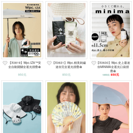
【X0819】Wpc.IZA™安
【X0631】Wpc.精美刺繡
【X0630】Wpc.史上最迷
全自動開關全遮光摺疊傘
迷你完全遮光摺疊傘
你MINIMA全遮光口袋摺
疊傘
950元
850元
850元
1490元