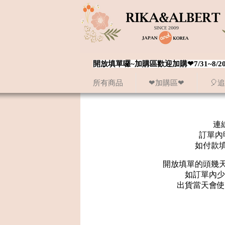
開放填單囉~加購區歡迎加購❤7/31~
所有商品
❤加購區❤
🎈