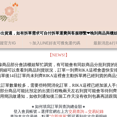
8/20出貨週，如有拆單需求可自付拆單運費與客服聯繫❤晚到商品與櫃
追蹤官方IG
✨加入LINE好友可獲免運代碼
最新消息&行