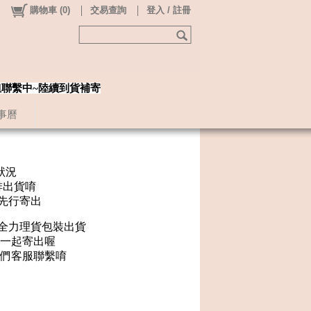
購物車
(
0
)
交易查詢
登入 / 註冊
姐聯繫中~陸續到貨補寄
事曆